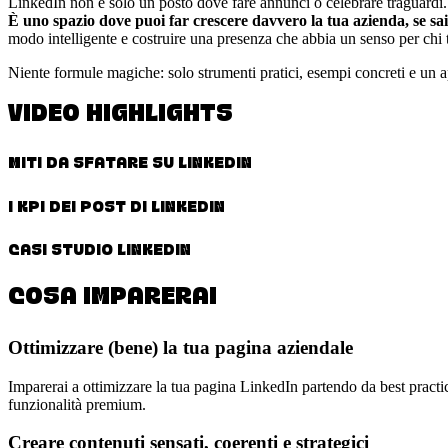
LinkedIn non è solo un posto dove fare annunci o celebrare traguardi.
È uno spazio dove puoi far crescere davvero la tua azienda, se sa
modo intelligente e costruire una presenza che abbia un senso per chi ti
Niente formule magiche: solo strumenti pratici, esempi concreti e un
VIDEO HIGHLIGHTS
MITI DA SFATARE SU LINKEDIN
I KPI DEI POST DI LINKEDIN
CASI STUDIO LINKEDIN
COSA IMPARERAI
Ottimizzare (bene) la tua pagina aziendale
Imparerai a ottimizzare la tua pagina LinkedIn partendo da best practi
funzionalità premium.
Creare contenuti sensati, coerenti e strategici