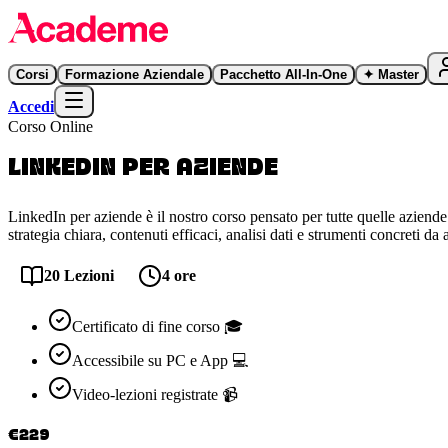
Corsi
Formazione Aziendale
Pacchetto All-In-One
✦
Master
Accedi
Corso Online
LINKEDIN PER AZIENDE
LinkedIn per aziende è il nostro corso pensato per tutte quelle aziende
strategia chiara, contenuti efficaci, analisi dati e strumenti concreti da 
20
Lezioni
4 ore
Certificato di fine corso 🎓
Accessibile su PC e App 💻
Video-lezioni registrate 📹
€
229